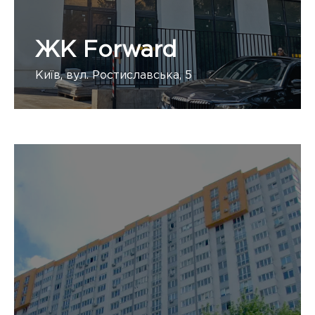
ЖК Forward
Київ, вул. Ростиславська, 5
Здача в експлуатацію: