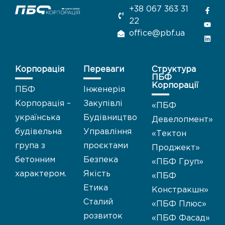
+38 067 363 31
22
office@pbf.ua
Корпорація
Переваги
Структура
ПБФ
Корпорації
ПБФ
Інженерія
Корпорація –
Закупівлі
«
ПБФ
українська
Будівництво
Девелопмент
»
будівельна
Управління
«Тектон
група з
проєктами
Проджект
»
бетонним
Безпека
«ПБФ Груп
»
характером.
Якість
«ПБФ
Етика
Констракшн
»
Сталий
«ПБФ Плюс
»
розвиток
«ПБФ Фасад
»