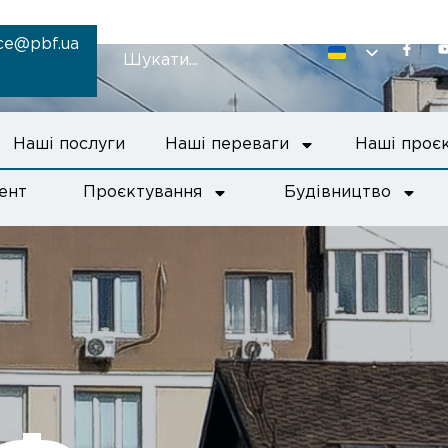
ice@pbf.ua
Наші послуги
Наші переваги
Наші проє
ент
Проєктування
Будівництво