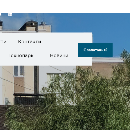
кти
Контакти
Є запитання?
Технопарк
Новини