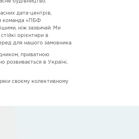
касне будівництво.
асних дата-центрів,
жди команда «ПБФ
шими, ніж зазвичай. Ми
стійкі орієнтири в
еред для нашого замовника.
ядником, приватною
о розвивається в Україні,
дяки своєму колективному