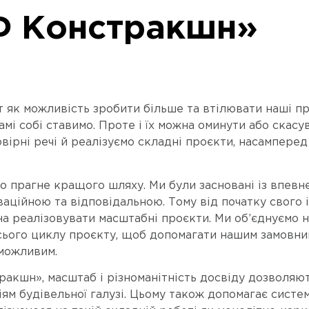
 Констракшн»
к можливість зробити більше та втілювати наші проф
амі собі ставимо. Проте і їх можна оминути або скасу
вірні речі й реалізуємо складні проєкти, насамперед 
прагне кращого шляху. Ми були засновані із впевне
ваційною та відповідальною. Тому від початку свого
на реалізовувати масштабні проєкти. Ми
об’єднуємо 
сього циклу проєкту, щоб допомагати нашим замовник
 можливим.
кшн», масштаб і різноманітність досвіду дозволяю
ям будівельної галузі. Цьому також допомагає систе