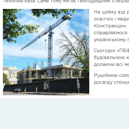
технічна база. Саме тому ми як генпідрядник спеціа
На шляху від 
освітніх і ме
Констракшн» у
справляємося 
українському 
Сьогодні «ПБФ
будівельною к
долаючи всі м
Рушійною сило
досвіду спону