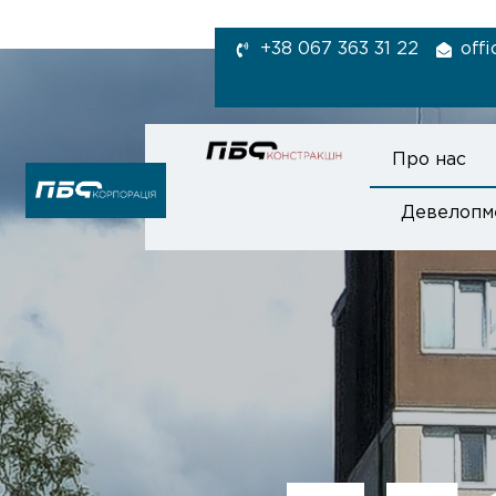
+38 067 363 31 22
off
Про нас
Девелопм