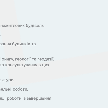
 нежитлових будівель.
.
ирання будинків та
рингу, геології та геодезії,
го консультування в цих
ектури.
вельні роботи.
нші роботи із завершення