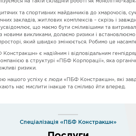
лізуємося на такій складній роботі як монолітно-кар
дитячих та спортивних майданчиків до хмарочосів, суч
дичних закладів, житлових комплексів – скрізь і зав
свідомлює, що маємо бути сміливішими та витривалі
з новими викликами, долаємо ризики і встановлюємо 
просторі, який швидко змінюється. Робимо це насамп
 Констракшн» є надійним і відповідальним генпідр
омпанією в структурі «ПБФ Корпорації», яка органічн
ожливі ризики.
ю нашого успіху є люди «ПБФ Констракшн», які зав
кають нас мислити інакше та сміливо йти вперед.
Спеціалізація «ПБФ Констракшн»
Послуги