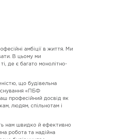
есійні амбіції в життя. Ми
вати. В цьому ми
ті, де є багато монолітно-
ністю, що будівельна
 існування «ПБФ
наш професійний досвід як
ам, людям, спільнотам і
ть нам швидко й ефективно
мна робота та надійна