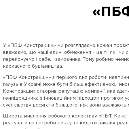
«ПБФ
У «ПБФ Констракшн» ми розглядаємо кожен проєкт я
вважаємо, що наші єдині обмеження – це ті, які ми с
переконуємо і себе, і замовника. Тому робимо неймо
каркасного будівництва.
«ПБФ Констракшн» з першого дня роботи невпинно 
галузь в Україні може бути більш ефективною, інно
Констракшн» створив репутацію компанії, яка здат
генпідрядника з інноваційним підходом протягом у
суспільству досягати більшого, ніж вони вважають
Широта мислення робочого колективу «ПБФ Констра
реагувати на потреби ринку та кидати виклик реалі