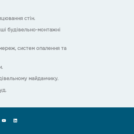
ицювання стін.
нші будівельно-монтажні
ереж, систем опалення та
.
дівельному майданчику.
уд.